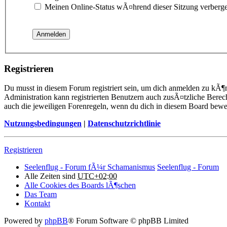
Meinen Online-Status wÃ¤hrend dieser Sitzung verberg
Registrieren
Du musst in diesem Forum registriert sein, um dich anmelden zu kÃ¶n
Administration kann registrierten Benutzern auch zusÃ¤tzliche Berec
auch die jeweiligen Forenregeln, wenn du dich in diesem Board bewe
Nutzungsbedingungen
|
Datenschutzrichtlinie
Registrieren
Seelenflug - Forum fÃ¼r Schamanismus
Seelenflug - Forum
Alle Zeiten sind
UTC+02:00
Alle Cookies des Boards lÃ¶schen
Das Team
Kontakt
Powered by
phpBB
® Forum Software © phpBB Limited