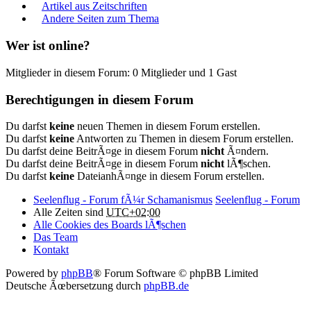
Artikel aus Zeitschriften
Andere Seiten zum Thema
Wer ist online?
Mitglieder in diesem Forum: 0 Mitglieder und 1 Gast
Berechtigungen in diesem Forum
Du darfst
keine
neuen Themen in diesem Forum erstellen.
Du darfst
keine
Antworten zu Themen in diesem Forum erstellen.
Du darfst deine BeitrÃ¤ge in diesem Forum
nicht
Ã¤ndern.
Du darfst deine BeitrÃ¤ge in diesem Forum
nicht
lÃ¶schen.
Du darfst
keine
DateianhÃ¤nge in diesem Forum erstellen.
Seelenflug - Forum fÃ¼r Schamanismus
Seelenflug - Forum
Alle Zeiten sind
UTC+02:00
Alle Cookies des Boards lÃ¶schen
Das Team
Kontakt
Powered by
phpBB
® Forum Software © phpBB Limited
Deutsche Ãœbersetzung durch
phpBB.de