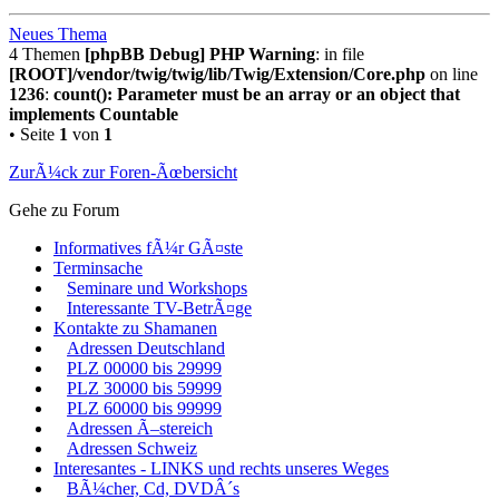
Neues Thema
4 Themen
[phpBB Debug] PHP Warning
: in file
[ROOT]/vendor/twig/twig/lib/Twig/Extension/Core.php
on line
1236
:
count(): Parameter must be an array or an object that
implements Countable
• Seite
1
von
1
ZurÃ¼ck zur Foren-Ãœbersicht
Gehe zu Forum
Informatives fÃ¼r GÃ¤ste
Terminsache
Seminare und Workshops
Interessante TV-BetrÃ¤ge
Kontakte zu Shamanen
Adressen Deutschland
PLZ 00000 bis 29999
PLZ 30000 bis 59999
PLZ 60000 bis 99999
Adressen Ã–stereich
Adressen Schweiz
Interesantes - LINKS und rechts unseres Weges
BÃ¼cher, Cd, DVDÂ´s