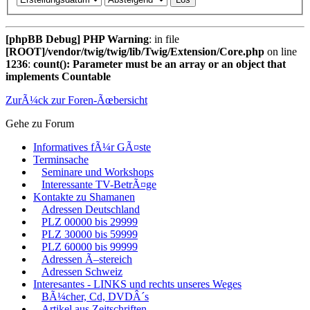
[phpBB Debug] PHP Warning
: in file
[ROOT]/vendor/twig/twig/lib/Twig/Extension/Core.php
on line
1236
:
count(): Parameter must be an array or an object that
implements Countable
ZurÃ¼ck zur Foren-Ãœbersicht
Gehe zu Forum
Informatives fÃ¼r GÃ¤ste
Terminsache
Seminare und Workshops
Interessante TV-BetrÃ¤ge
Kontakte zu Shamanen
Adressen Deutschland
PLZ 00000 bis 29999
PLZ 30000 bis 59999
PLZ 60000 bis 99999
Adressen Ã–stereich
Adressen Schweiz
Interesantes - LINKS und rechts unseres Weges
BÃ¼cher, Cd, DVDÂ´s
Artikel aus Zeitschriften