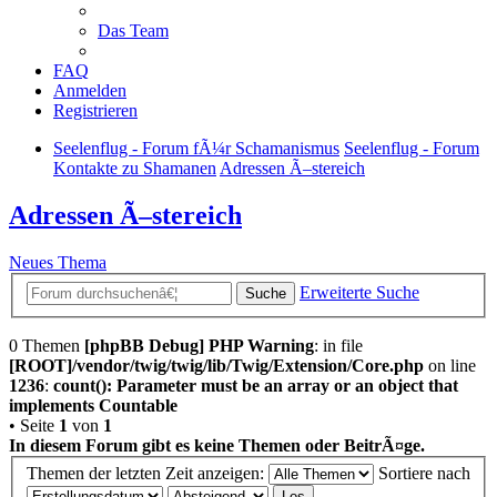
Das Team
FAQ
Anmelden
Registrieren
Seelenflug - Forum fÃ¼r Schamanismus
Seelenflug - Forum
Kontakte zu Shamanen
Adressen Ã–stereich
Adressen Ã–stereich
Neues Thema
Erweiterte Suche
Suche
0 Themen
[phpBB Debug] PHP Warning
: in file
[ROOT]/vendor/twig/twig/lib/Twig/Extension/Core.php
on line
1236
:
count(): Parameter must be an array or an object that
implements Countable
• Seite
1
von
1
In diesem Forum gibt es keine Themen oder BeitrÃ¤ge.
Themen der letzten Zeit anzeigen:
Sortiere nach