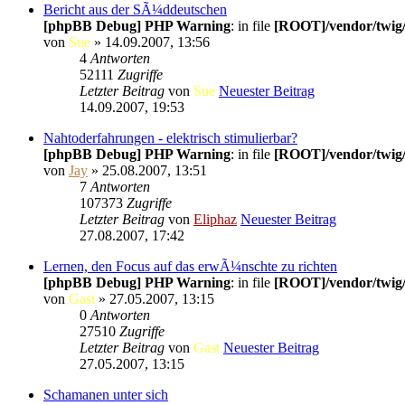
Bericht aus der SÃ¼ddeutschen
[phpBB Debug] PHP Warning
: in file
[ROOT]/vendor/twig/
von
Sue
» 14.09.2007, 13:56
4
Antworten
52111
Zugriffe
Letzter Beitrag
von
Sue
Neuester Beitrag
14.09.2007, 19:53
Nahtoderfahrungen - elektrisch stimulierbar?
[phpBB Debug] PHP Warning
: in file
[ROOT]/vendor/twig/
von
Jay
» 25.08.2007, 13:51
7
Antworten
107373
Zugriffe
Letzter Beitrag
von
Eliphaz
Neuester Beitrag
27.08.2007, 17:42
Lernen, den Focus auf das erwÃ¼nschte zu richten
[phpBB Debug] PHP Warning
: in file
[ROOT]/vendor/twig/
von
Gast
» 27.05.2007, 13:15
0
Antworten
27510
Zugriffe
Letzter Beitrag
von
Gast
Neuester Beitrag
27.05.2007, 13:15
Schamanen unter sich