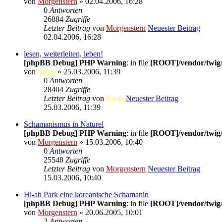
von
Morgenstern
» 02.04.2006, 16:28
0
Antworten
26884
Zugriffe
Letzter Beitrag
von
Morgenstern
Neuester Beitrag
02.04.2006, 16:28
lesen, weiterleiten, leben!
[phpBB Debug] PHP Warning
: in file
[ROOT]/vendor/twig/
von
Sonja
» 25.03.2006, 11:39
0
Antworten
28404
Zugriffe
Letzter Beitrag
von
Sonja
Neuester Beitrag
25.03.2006, 11:39
Schamanismus in Naturel
[phpBB Debug] PHP Warning
: in file
[ROOT]/vendor/twig/
von
Morgenstern
» 15.03.2006, 10:40
0
Antworten
25548
Zugriffe
Letzter Beitrag
von
Morgenstern
Neuester Beitrag
15.03.2006, 10:40
Hi-ah Park eine koreanische Schamanin
[phpBB Debug] PHP Warning
: in file
[ROOT]/vendor/twig/
von
Morgenstern
» 20.06.2005, 10:01
2
Antworten