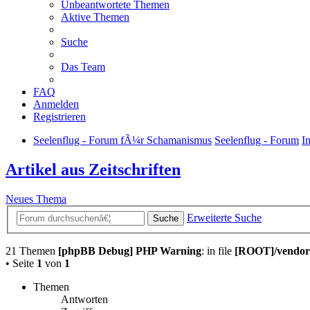
Unbeantwortete Themen
Aktive Themen
Suche
Das Team
FAQ
Anmelden
Registrieren
Seelenflug - Forum fÃ¼r Schamanismus
Seelenflug - Forum
I
Artikel aus Zeitschriften
Neues Thema
Erweiterte Suche
Suche
21 Themen
[phpBB Debug] PHP Warning
: in file
[ROOT]/vendor/
• Seite
1
von
1
Themen
Antworten