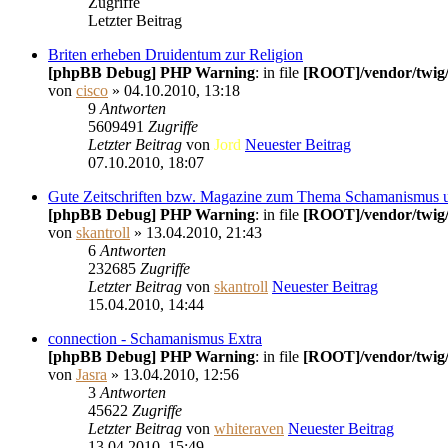
Zugriffe
Letzter Beitrag
Briten erheben Druidentum zur Religion
[phpBB Debug] PHP Warning
: in file
[ROOT]/vendor/twig/
von
cisco
» 04.10.2010, 13:18
9
Antworten
5609491
Zugriffe
Letzter Beitrag
von
Jord
Neuester Beitrag
07.10.2010, 18:07
Gute Zeitschriften bzw. Magazine zum Thema Schamanismus 
[phpBB Debug] PHP Warning
: in file
[ROOT]/vendor/twig/
von
skantroll
» 13.04.2010, 21:43
6
Antworten
232685
Zugriffe
Letzter Beitrag
von
skantroll
Neuester Beitrag
15.04.2010, 14:44
connection - Schamanismus Extra
[phpBB Debug] PHP Warning
: in file
[ROOT]/vendor/twig/
von
Jasra
» 13.04.2010, 12:56
3
Antworten
45622
Zugriffe
Letzter Beitrag
von
whiteraven
Neuester Beitrag
13.04.2010, 15:49