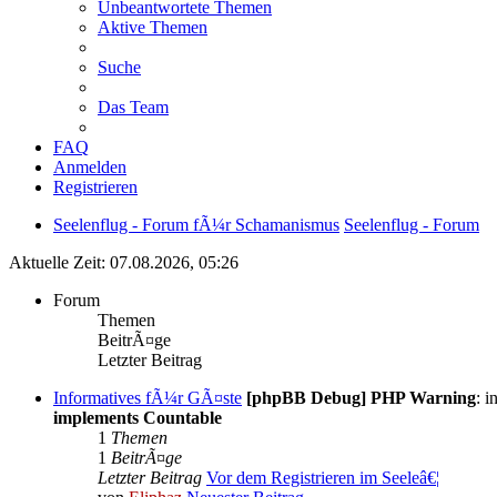
Unbeantwortete Themen
Aktive Themen
Suche
Das Team
FAQ
Anmelden
Registrieren
Seelenflug - Forum fÃ¼r Schamanismus
Seelenflug - Forum
Aktuelle Zeit: 07.08.2026, 05:26
Forum
Themen
BeitrÃ¤ge
Letzter Beitrag
Informatives fÃ¼r GÃ¤ste
[phpBB Debug] PHP Warning
: i
implements Countable
1
Themen
1
BeitrÃ¤ge
Letzter Beitrag
Vor dem Registrieren im Seeleâ€¦