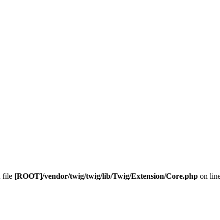
n file
[ROOT]/vendor/twig/twig/lib/Twig/Extension/Core.php
on lin