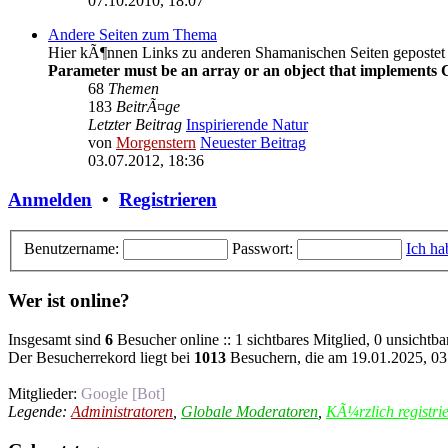
07.10.2010, 18:07
Andere Seiten zum Thema
Hier kÃ¶nnen Links zu anderen Shamanischen Seiten geposte
Parameter must be an array or an object that implements 
68
Themen
183
BeitrÃ¤ge
Letzter Beitrag
Inspirierende Natur
von
Morgenstern
Neuester Beitrag
03.07.2012, 18:36
Anmelden
•
Registrieren
Benutzername:
Passwort:
Ich ha
Wer ist online?
Insgesamt sind
6
Besucher online :: 1 sichtbares Mitglied, 0 unsichtb
Der Besucherrekord liegt bei
1013
Besuchern, die am 19.01.2025, 03:
Mitglieder:
Google [Bot]
Legende:
Administratoren
,
Globale Moderatoren
,
KÃ¼rzlich registrie