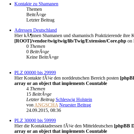
Kontakte zu Shamanen
Themen
BeitrÃ¤ge
Letzter Beitrag
Adressen Deutschland
Hier kÃ¶nnen Shamanen und shamanisch Praktizierende ihre Ko
[ROOT]/vendor/twig/twig/lib/Twig/Extension/Core.php
on 
0
Themen
0
BeitrÃ¤ge
Keine BeitrÃ¤ge
PLZ 00000 bis 29999
Hier Kontakte fÃ¼r den norddeutschen Bereich posten
[phpB
array or an object that implements Countable
4
Themen
15
BeitrÃ¤ge
Letzter Beitrag
Schleswig Holstein
von
ANGSCHA
Neuester Beitrag
24.09.2015, 08:36
PLZ 30000 bis 59999
Hier die Kontaktadressen fÃ¼r den Mitteldeutschen
[phpBB D
array or an object that implements Countable