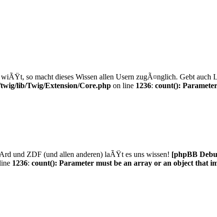
wiÃŸt, so macht dieses Wissen allen Usern zugÃ¤nglich. Gebt auch L
twig/lib/Twig/Extension/Core.php
on line
1236
:
count(): Parameter
Ard und ZDF (und allen anderen) laÃŸt es uns wissen!
[phpBB Debu
line
1236
:
count(): Parameter must be an array or an object that 