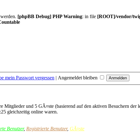
t werden.
[phpBB Debug] PHP Warning
: in file
[ROOT]/vendor/twig
Countable
be mein Passwort vergessen
|
Angemeldet bleiben
are Mitglieder und 5 GÃ¤ste (basierend auf den aktiven Besuchern der l
25 gleichzeitig online waren.
rte Benutzer
,
Registrierte Benutzer
,
GÃ¤ste