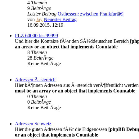
4
Themen
9
BeitrÃ¤ge
Letzter Beitrag
Osthessen: zwischen Frankfurtâ€¦
von
Jay
Neuester Beitrag
16.09.2015, 12:19
PLZ 60000 bis 99999
Und hier die Kontakte fÃ¼r den SÃ¼ddeutschen Bereich
[ph
an array or an object that implements Countable
8
Themen
28
BeitrÃ¤ge
Keine BeitrÃ¤ge
Adressen Ã–stereich
Hier kÃ¶nnen Adressen aus Ã–stereich verÃ¶ffentlicht werde
must be an array or an object that implements Countable
0
Themen
0
BeitrÃ¤ge
Keine BeitrÃ¤ge
Adressen Schweiz
Hier die guten Adressen fÃ¼r die Eidgenossen
[phpBB Debu
or an object that implements Countable