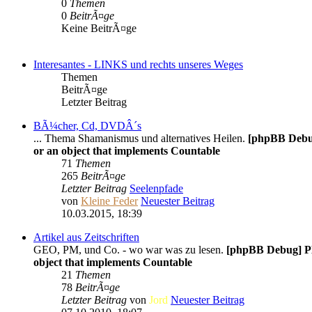
0
Themen
0
BeitrÃ¤ge
Keine BeitrÃ¤ge
Interesantes - LINKS und rechts unseres Weges
Themen
BeitrÃ¤ge
Letzter Beitrag
BÃ¼cher, Cd, DVDÂ´s
... Thema Shamanismus und alternatives Heilen.
[phpBB Debu
or an object that implements Countable
71
Themen
265
BeitrÃ¤ge
Letzter Beitrag
Seelenpfade
von
Kleine Feder
Neuester Beitrag
10.03.2015, 18:39
Artikel aus Zeitschriften
GEO, PM, und Co. - wo war was zu lesen.
[phpBB Debug] 
object that implements Countable
21
Themen
78
BeitrÃ¤ge
Letzter Beitrag
von
Jord
Neuester Beitrag