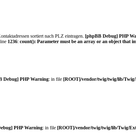
ntaktadressen sortiert nach PLZ eintragen.
[phpBB Debug] PHP Wa
line
1236
:
count(): Parameter must be an array or an object that 
B Debug] PHP Warning
: in file
[ROOT]/vendor/twig/twig/lib/Twig
ebug] PHP Warning
: in file
[ROOT]/vendor/twig/twig/lib/Twig/Ex