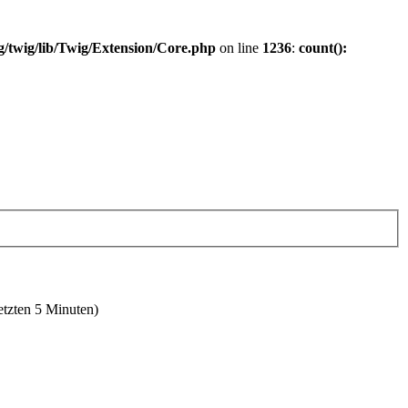
/twig/lib/Twig/Extension/Core.php
on line
1236
:
count():
etzten 5 Minuten)