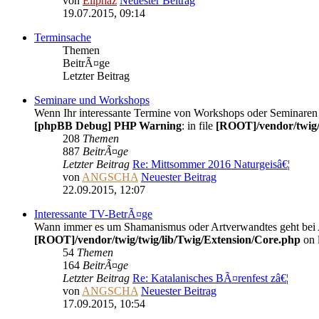
von
Eliphaz
Neuester Beitrag
19.07.2015, 09:14
Terminsache
Themen
BeitrÃ¤ge
Letzter Beitrag
Seminare und Workshops
Wenn Ihr interessante Termine von Workshops oder Seminaren 
[phpBB Debug] PHP Warning
: in file
[ROOT]/vendor/twig/
208
Themen
887
BeitrÃ¤ge
Letzter Beitrag
Re: Mittsommer 2016 Naturgeisâ€¦
von
ANGSCHA
Neuester Beitrag
22.09.2015, 12:07
Interessante TV-BetrÃ¤ge
Wann immer es um Shamanismus oder Artverwandtes geht bei 
[ROOT]/vendor/twig/twig/lib/Twig/Extension/Core.php
on 
54
Themen
164
BeitrÃ¤ge
Letzter Beitrag
Re: Katalanisches BÃ¤renfest zâ€¦
von
ANGSCHA
Neuester Beitrag
17.09.2015, 10:54