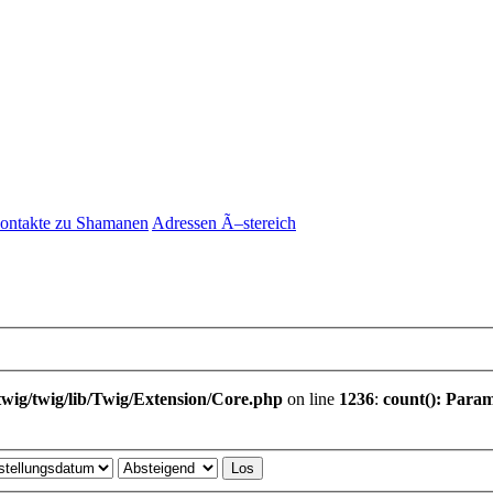
ontakte zu Shamanen
Adressen Ã–stereich
wig/twig/lib/Twig/Extension/Core.php
on line
1236
:
count(): Param