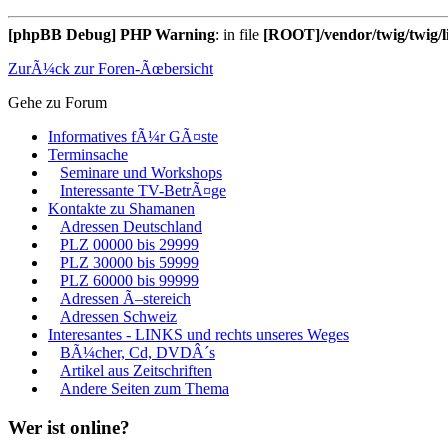
[phpBB Debug] PHP Warning
: in file
[ROOT]/vendor/twig/twig/l
ZurÃ¼ck zur Foren-Ãœbersicht
Gehe zu Forum
Informatives fÃ¼r GÃ¤ste
Terminsache
Seminare und Workshops
Interessante TV-BetrÃ¤ge
Kontakte zu Shamanen
Adressen Deutschland
PLZ 00000 bis 29999
PLZ 30000 bis 59999
PLZ 60000 bis 99999
Adressen Ã–stereich
Adressen Schweiz
Interesantes - LINKS und rechts unseres Weges
BÃ¼cher, Cd, DVDÂ´s
Artikel aus Zeitschriften
Andere Seiten zum Thema
Wer ist online?