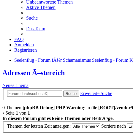
Unbeantwortete Themen
Aktive Themen
Suche
Das Team
FAQ
Anmelden
Registrieren
Seelenflug - Forum fÃ¼r Schamanismus
Seelenflug - Forum
K
Adressen Ã–stereich
Neues Thema
Erweiterte Suche
Suche
0 Themen
[phpBB Debug] PHP Warning
: in file
[ROOT]/vendor/t
• Seite
1
von
1
In diesem Forum gibt es keine Themen oder BeitrÃ¤ge.
Themen der letzten Zeit anzeigen:
Sortiere nach