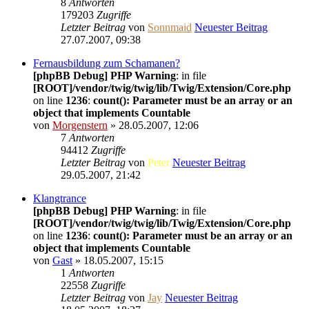
8
Antworten
179203
Zugriffe
Letzter Beitrag
von
Sonnmaid
Neuester Beitrag
27.07.2007, 09:38
Fernausbildung zum Schamanen?
[phpBB Debug] PHP Warning
: in file
[ROOT]/vendor/twig/twig/lib/Twig/Extension/Core.php
on line
1236
:
count(): Parameter must be an array or an
object that implements Countable
von
Morgenstern
» 28.05.2007, 12:06
7
Antworten
94412
Zugriffe
Letzter Beitrag
von
Peter
Neuester Beitrag
29.05.2007, 21:42
Klangtrance
[phpBB Debug] PHP Warning
: in file
[ROOT]/vendor/twig/twig/lib/Twig/Extension/Core.php
on line
1236
:
count(): Parameter must be an array or an
object that implements Countable
von
Gast
» 18.05.2007, 15:15
1
Antworten
22558
Zugriffe
Letzter Beitrag
von
Jay
Neuester Beitrag