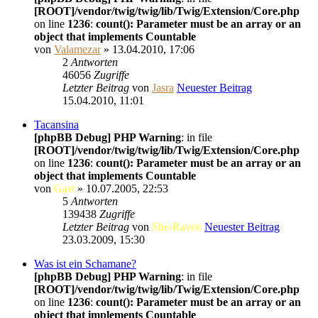
[ROOT]/vendor/twig/twig/lib/Twig/Extension/Core.php
on line
1236
:
count(): Parameter must be an array or an
object that implements Countable
von
Valamezar
» 13.04.2010, 17:06
2
Antworten
46056
Zugriffe
Letzter Beitrag
von
Jasra
Neuester Beitrag
15.04.2010, 11:01
Tacansina
[phpBB Debug] PHP Warning
: in file
[ROOT]/vendor/twig/twig/lib/Twig/Extension/Core.php
on line
1236
:
count(): Parameter must be an array or an
object that implements Countable
von
Gast
» 10.07.2005, 22:53
5
Antworten
139438
Zugriffe
Letzter Beitrag
von
She-Raven
Neuester Beitrag
23.03.2009, 15:30
Was ist ein Schamane?
[phpBB Debug] PHP Warning
: in file
[ROOT]/vendor/twig/twig/lib/Twig/Extension/Core.php
on line
1236
:
count(): Parameter must be an array or an
object that implements Countable