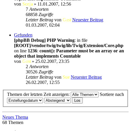
von
Sonja
» 11.01.2007, 12:56
7
Antworten
68858
Zugriffe
Letzter Beitrag
von
Gast
Neuester Beitrag
01.03.2007, 02:04
Gefunden
[phpBB Debug] PHP Warning
: in file
[ROOT]/vendor/twig/twig/lib/Twig/Extension/Core.php
on line
1236
:
count(): Parameter must be an array or an
object that implements Countable
von
Gast
» 25.02.2007, 23:35
2
Antworten
30526
Zugriffe
Letzter Beitrag
von
Sue
Neuester Beitrag
26.02.2007, 12:55
Themen der letzten Zeit anzeigen:
Sortiere nach
Neues Thema
68 Themen