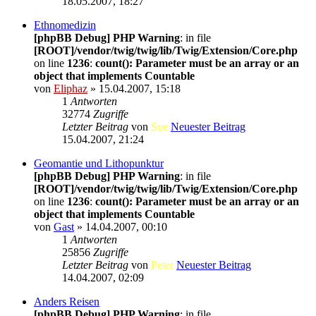
18.05.2007, 18:27
Ethnomedizin
[phpBB Debug] PHP Warning
: in file
[ROOT]/vendor/twig/twig/lib/Twig/Extension/Core.php
on line
1236
:
count(): Parameter must be an array or an
object that implements Countable
von
Eliphaz
» 15.04.2007, 15:18
1
Antworten
32774
Zugriffe
Letzter Beitrag
von
Sue
Neuester Beitrag
15.04.2007, 21:24
Geomantie und Lithopunktur
[phpBB Debug] PHP Warning
: in file
[ROOT]/vendor/twig/twig/lib/Twig/Extension/Core.php
on line
1236
:
count(): Parameter must be an array or an
object that implements Countable
von
Gast
» 14.04.2007, 00:10
1
Antworten
25856
Zugriffe
Letzter Beitrag
von
Peter
Neuester Beitrag
14.04.2007, 02:09
Anders Reisen
[phpBB Debug] PHP Warning
: in file