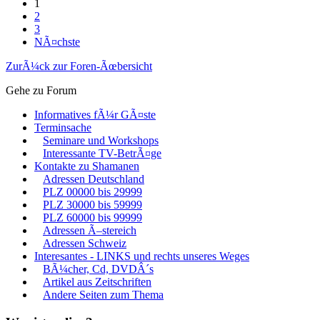
1
2
3
NÃ¤chste
ZurÃ¼ck zur Foren-Ãœbersicht
Gehe zu Forum
Informatives fÃ¼r GÃ¤ste
Terminsache
Seminare und Workshops
Interessante TV-BetrÃ¤ge
Kontakte zu Shamanen
Adressen Deutschland
PLZ 00000 bis 29999
PLZ 30000 bis 59999
PLZ 60000 bis 99999
Adressen Ã–stereich
Adressen Schweiz
Interesantes - LINKS und rechts unseres Weges
BÃ¼cher, Cd, DVDÂ´s
Artikel aus Zeitschriften
Andere Seiten zum Thema