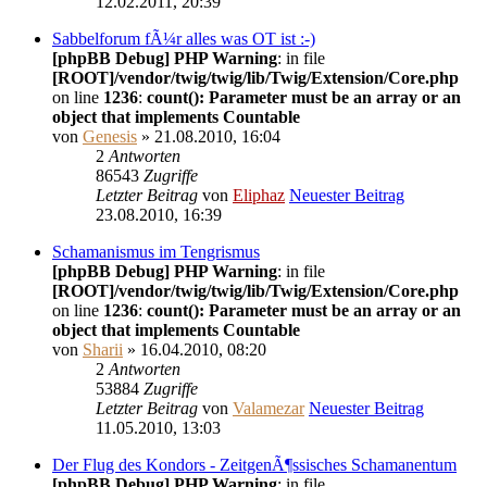
12.02.2011, 20:39
Sabbelforum fÃ¼r alles was OT ist :-)
[phpBB Debug] PHP Warning
: in file
[ROOT]/vendor/twig/twig/lib/Twig/Extension/Core.php
on line
1236
:
count(): Parameter must be an array or an
object that implements Countable
von
Genesis
» 21.08.2010, 16:04
2
Antworten
86543
Zugriffe
Letzter Beitrag
von
Eliphaz
Neuester Beitrag
23.08.2010, 16:39
Schamanismus im Tengrismus
[phpBB Debug] PHP Warning
: in file
[ROOT]/vendor/twig/twig/lib/Twig/Extension/Core.php
on line
1236
:
count(): Parameter must be an array or an
object that implements Countable
von
Sharii
» 16.04.2010, 08:20
2
Antworten
53884
Zugriffe
Letzter Beitrag
von
Valamezar
Neuester Beitrag
11.05.2010, 13:03
Der Flug des Kondors - ZeitgenÃ¶ssisches Schamanentum
[phpBB Debug] PHP Warning
: in file