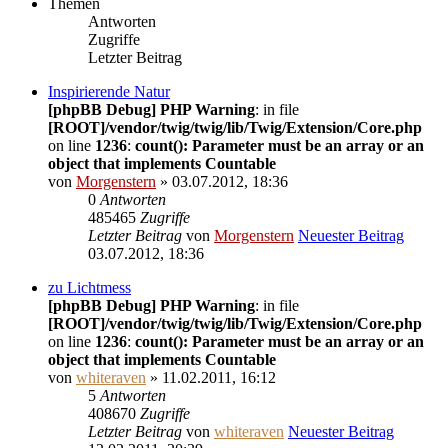
Themen
Antworten
Zugriffe
Letzter Beitrag
Inspirierende Natur
[phpBB Debug] PHP Warning
: in file
[ROOT]/vendor/twig/twig/lib/Twig/Extension/Core.php
on line
1236
:
count(): Parameter must be an array or an
object that implements Countable
von
Morgenstern
» 03.07.2012, 18:36
0
Antworten
485465
Zugriffe
Letzter Beitrag
von
Morgenstern
Neuester Beitrag
03.07.2012, 18:36
zu Lichtmess
[phpBB Debug] PHP Warning
: in file
[ROOT]/vendor/twig/twig/lib/Twig/Extension/Core.php
on line
1236
:
count(): Parameter must be an array or an
object that implements Countable
von
whiteraven
» 11.02.2011, 16:12
5
Antworten
408670
Zugriffe
Letzter Beitrag
von
whiteraven
Neuester Beitrag