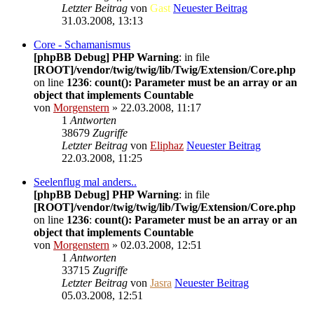
Letzter Beitrag
von
Gast
Neuester Beitrag
31.03.2008, 13:13
Core - Schamanismus
[phpBB Debug] PHP Warning
: in file
[ROOT]/vendor/twig/twig/lib/Twig/Extension/Core.php
on line
1236
:
count(): Parameter must be an array or an
object that implements Countable
von
Morgenstern
» 22.03.2008, 11:17
1
Antworten
38679
Zugriffe
Letzter Beitrag
von
Eliphaz
Neuester Beitrag
22.03.2008, 11:25
Seelenflug mal anders..
[phpBB Debug] PHP Warning
: in file
[ROOT]/vendor/twig/twig/lib/Twig/Extension/Core.php
on line
1236
:
count(): Parameter must be an array or an
object that implements Countable
von
Morgenstern
» 02.03.2008, 12:51
1
Antworten
33715
Zugriffe
Letzter Beitrag
von
Jasra
Neuester Beitrag
05.03.2008, 12:51