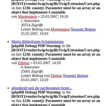
[ROOT]/vendor/twig/twig/lib/Twig/Extension/Core.php
on line
1236
:
count(): Parameter must be an array or an
object that implements Countable
von
Morgenstern
» 25.03.2007, 19:26
1
Antworten
30254
Zugriffe
Letzter Beitrag
von
Morgenstern
Neuester Beitrag
25.03.2007, 19:43
Magix-Bilderforum Schamanismus
[phpBB Debug] PHP Warning
: in file
[ROOT]/vendor/twig/twig/lib/Twig/Extension/Core.php
on line
1236
:
count(): Parameter must be an array or an
object that implements Countable
von
Eliphaz
» 03.03.2007, 14:29
0
Antworten
25001
Zugriffe
Letzter Beitrag
von
Eliphaz
Neuester Beitrag
03.03.2007, 14:29
ahnenkraft und die nachkommen heute...
[phpBB Debug] PHP Warning
: in file
[ROOT]/vendor/twig/twig/lib/Twig/Extension/Core.php
on line
1236
:
count(): Parameter must be an array or an
object that implements Countable