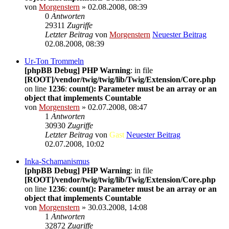
von
Morgenstern
» 02.08.2008, 08:39
0
Antworten
29311
Zugriffe
Letzter Beitrag
von
Morgenstern
Neuester Beitrag
02.08.2008, 08:39
Ur-Ton Trommeln
[phpBB Debug] PHP Warning
: in file
[ROOT]/vendor/twig/twig/lib/Twig/Extension/Core.php
on line
1236
:
count(): Parameter must be an array or an
object that implements Countable
von
Morgenstern
» 02.07.2008, 08:47
1
Antworten
30930
Zugriffe
Letzter Beitrag
von
Gast
Neuester Beitrag
02.07.2008, 10:02
Inka-Schamanismus
[phpBB Debug] PHP Warning
: in file
[ROOT]/vendor/twig/twig/lib/Twig/Extension/Core.php
on line
1236
:
count(): Parameter must be an array or an
object that implements Countable
von
Morgenstern
» 30.03.2008, 14:08
1
Antworten
32872
Zugriffe