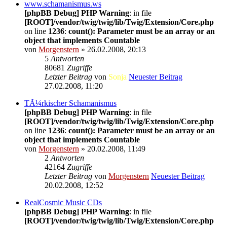
www.schamanismus.ws
[phpBB Debug] PHP Warning
: in file
[ROOT]/vendor/twig/twig/lib/Twig/Extension/Core.php
on line
1236
:
count(): Parameter must be an array or an
object that implements Countable
von
Morgenstern
» 26.02.2008, 20:13
5
Antworten
80681
Zugriffe
Letzter Beitrag
von
Sonja
Neuester Beitrag
27.02.2008, 11:20
TÃ¼rkischer Schamanismus
[phpBB Debug] PHP Warning
: in file
[ROOT]/vendor/twig/twig/lib/Twig/Extension/Core.php
on line
1236
:
count(): Parameter must be an array or an
object that implements Countable
von
Morgenstern
» 20.02.2008, 11:49
2
Antworten
42164
Zugriffe
Letzter Beitrag
von
Morgenstern
Neuester Beitrag
20.02.2008, 12:52
RealCosmic Music CDs
[phpBB Debug] PHP Warning
: in file
[ROOT]/vendor/twig/twig/lib/Twig/Extension/Core.php